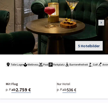
5 Hotelbilder
Tolle Lage
Wellness
Pool
Parkplatz
Barrierefreiheit
Golf
Ani
Mit Flug
Nur Hotel
2.759 €
536 €
ab
ab
p. P.
p. P.