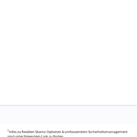
1
Infos zu flexiblen Storno-Optionen & umfassendem Sicherheitsmanagement
sind unter folgendem Link zu finden.