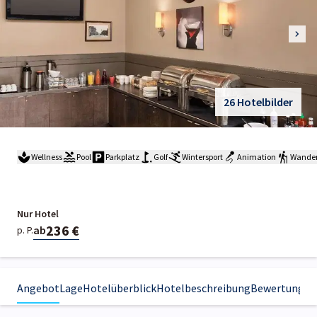
26 Hotelbilder
Wellness
Pool
Parkplatz
Golf
Wintersport
Animation
Wande
Nur Hotel
236 €
ab
p. P.
Angebot
Lage
Hotelüberblick
Hotelbeschreibung
Bewertungen