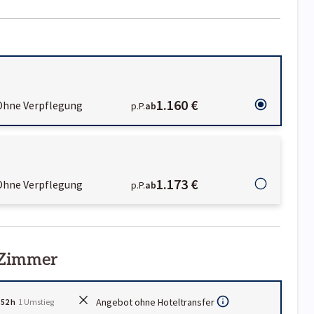
1.160 €
Ohne Verpflegung
p.P.
ab
1.173 €
Ohne Verpflegung
p.P.
ab
 Zimmer
Angebot ohne Hoteltransfer
:52 h
1
Umstieg