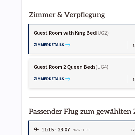
2000-
01-02
Zimmer & Verpflegung
Guest Room with King Bed
(
UG2
)
ZIMMERDETAILS
Guest Room 2 Queen Beds
(
UG4
)
ZIMMERDETAILS
Passender Flug zum gewählten
11:15
-
23:07
2026-11-09
17