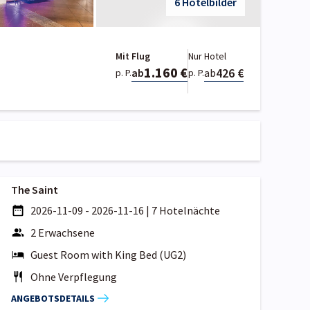
6 Hotelbilder
Mit Flug
Nur Hotel
1.160 €
426 €
ab
ab
p. P.
p. P.
The Saint
2026-11-09 - 2026-11-16
|
7 Hotelnächte
2 Erwachsene
Guest Room with King Bed (UG2)
Ohne Verpflegung
ANGEBOTSDETAILS