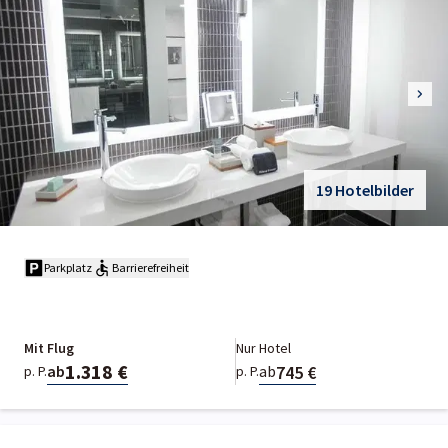
19 Hotelbilder
Parkplatz
Barrierefreiheit
Mit Flug
Nur Hotel
1.318 €
745 €
ab
ab
p. P.
p. P.