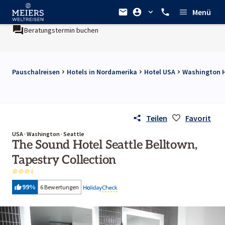
Menü
Beratungstermin buchen
Pauschalreisen
Hotels in Nordamerika
Hotel USA
Washington H
Teilen
Favorit
USA · Washington · Seattle
The Sound Hotel Seattle Belltown,
Tapestry Collection
99
%
6 Bewertungen