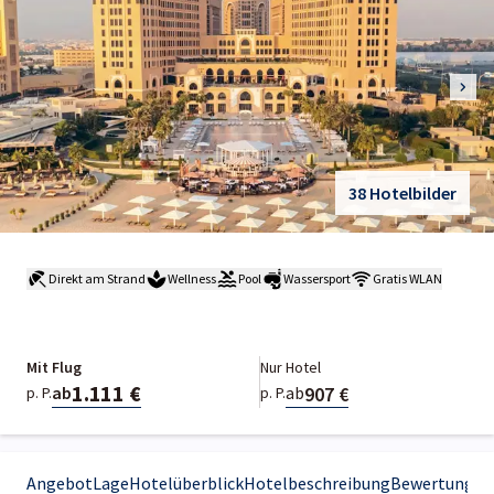
38 Hotelbilder
Direkt am Strand
Wellness
Pool
Wassersport
Gratis WLAN
Mit Flug
Nur Hotel
1.111 €
907 €
ab
ab
p. P.
p. P.
Angebot
Lage
Hotelüberblick
Hotelbeschreibung
Bewertungen