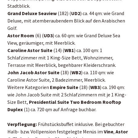
Stadtblick.
Grand Deluxe Seaview
(182) (
UD2
) ca. 44 qm: wie Grand
Deluxe, mit atemberaubendem Blick auf den Arabischen
Golf.
Astor Room
(6) (
UD3
) ca. 60 qm: wie Grand Deluxe Sea
View, geräumiger, mit Meerblick.
Caroline Astor Suite
(14) (
WB1
) ca. 100 qm: 1
Schlafzimmer mit 1 King-Size Bett, Wohnzimmer,
Terrasse mit Meerblick, begehbarer Kleiderschrank.
John Jacob Astor Suite
(18) (
WB2
) ca. 110 qm: wie
Caroline Astor Suite, 2 Badezimmer, Meerblick.
Weitere Kategorien
Empire Suite
(18) (
WB3
) ca. 190 qm:
wie John Jacob Suite mit 2 Schlafzimmern mit je 1 King-
Size Bett,
Presidential Suite Two
Bedroom Rooftop
Duplex
(1) ca. 720 qm auf Anfrage buchbar.
Verpflegung:
Frühstücksbuffet inklusive. Bei gebuchter
Halb- bzw. Vollpension festgelegte Menüs im
Vine
,
Astor