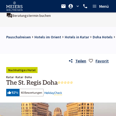
Menü
Beratungstermin buchen
Ein Unternehmen der
REWE Group
Pauschalreisen
Hotels im Orient
Hotels in Katar
Doha Hotels
Teilen
Favorit
Nachhaltiges Hotel
Katar · Katar · Doha
The St. Regis Doha
92
%
40 Bewertungen