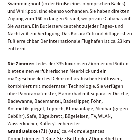
Swimmingpool (in der Größe eines olympischen Bades)
und Whirlpool sind ebenso vorhanden. Sie haben direkten
Zugang zum 160 m langen Strand, wo private Cabanas auf
Sie warten. Ein Butlerservice steht zu jeder Tages- und
Nachtzeit zur Verfügung. Das Katara Cultural Village ist zu
Fuß erreichbar. Der internationale Flughafen ist ca. 23 km
entfernt.
Die Zimmer:
Jedes der 335 luxuriösen Zimmer und Suiten
bietet einen verführerischen Meerblick und ein
maßgeschneidertes Dekor mit arabischen Einflüssen,
kombiniert mit modernster Technologie. Sie verfügen
über Panoramafenster, Mamorbad mit separater Dusche,
Badewanne, Bademantel, Badeslipper, Föhn,
Kosmetikspiegel, Teppich, Klimaanlage, Minibar (gegen
Gebühr), Safe, Bügelbrett, Bügeleisen, TV, WLAN,
Wasserkocher, Kaffee/Teebereiter.
Grand Deluxe
(71) (
UD1
) ca. 44 qm: elegantes
Doppelzimmer, 1 King-Size Bett oder 2 Doppelbetten.