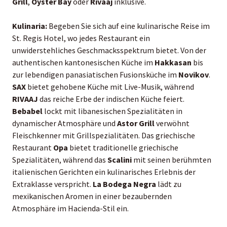
Grill
,
Oyster Bay
oder
Rivaaj
inklusive.
Kulinaria:
Begeben Sie sich auf eine kulinarische Reise im
St. Regis Hotel, wo jedes Restaurant ein
unwiderstehliches Geschmacksspektrum bietet. Von der
authentischen kantonesischen Küche im
Hakkasan
bis
zur lebendigen panasiatischen Fusionsküche im
Novikov
.
SAX
bietet gehobene Küche mit Live-Musik, während
RIVAAJ
das reiche Erbe der indischen Küche feiert.
Bebabel
lockt mit libanesischen Spezialitäten in
dynamischer Atmosphäre und
Astor Grill
verwöhnt
Fleischkenner mit Grillspezialitäten. Das griechische
Restaurant
Opa
bietet traditionelle griechische
Spezialitäten, während das
Scalini
mit seinen berühmten
italienischen Gerichten ein kulinarisches Erlebnis der
Extraklasse verspricht.
La Bodega Negra
lädt zu
mexikanischen Aromen in einer bezaubernden
Atmosphäre im Hacienda-Stil ein.