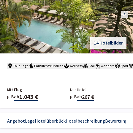
14 Hotelbilder
Tolle Lage
Familienfreundlich
Wellness
Pool
Wandern
Sport
Mit Flug
Nur Hotel
1.043 €
267 €
ab
ab
p. P.
p. P.
Angebot
Lage
Hotelüberblick
Hotelbeschreibung
Bewertungen