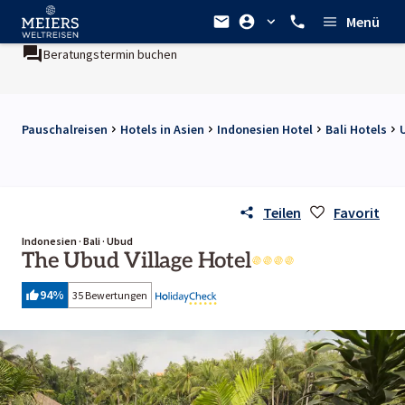
Menü
Beratungstermin buchen
Pauschalreisen
Hotels in Asien
Indonesien Hotel
Bali Hotels
Teilen
Favorit
Indonesien · Bali · Ubud
The Ubud Village Hotel
94
%
35 Bewertungen