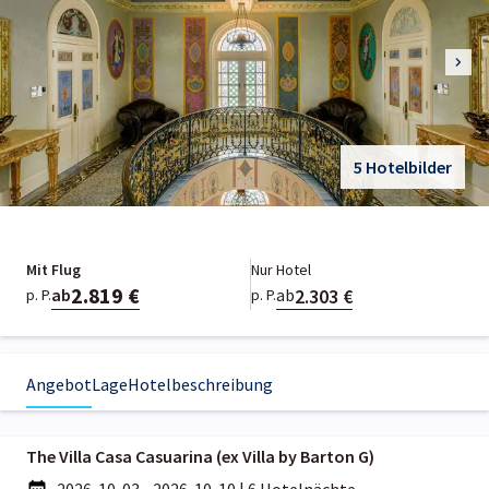
5 Hotelbilder
Mit Flug
Nur Hotel
2.819 €
2.303 €
ab
ab
p. P.
p. P.
Angebot
Lage
Hotelbeschreibung
The Villa Casa Casuarina (ex Villa by Barton G)
2026-10-03 - 2026-10-10
|
6 Hotelnächte