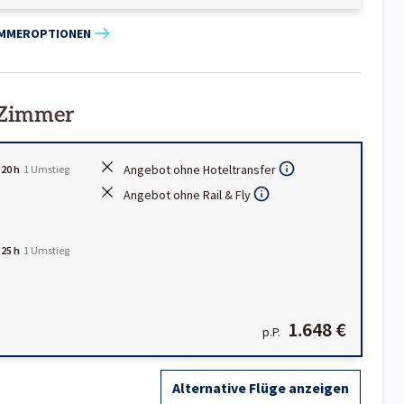
IMMEROPTIONEN
 Zimmer
Angebot ohne Hoteltransfer
:20 h
1
Umstieg
Angebot ohne Rail & Fly
:25 h
1
Umstieg
1.648 €
p.P.
Alternative Flüge anzeigen