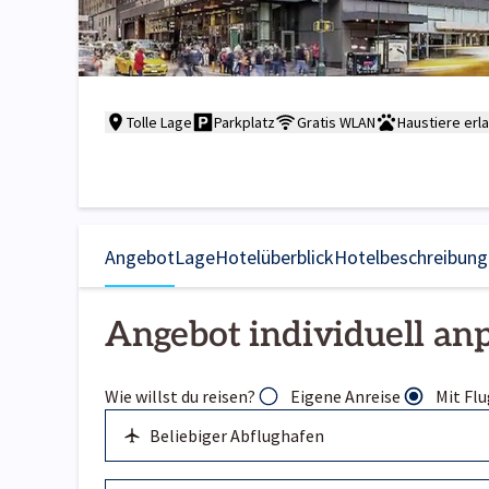
Tolle Lage
Parkplatz
Gratis WLAN
Haustiere erl
Angebot
Lage
Hotelüberblick
Hotelbeschreibung
Angebot individuell an
Wie willst du reisen?
Eigene Anreise
Mit Flu