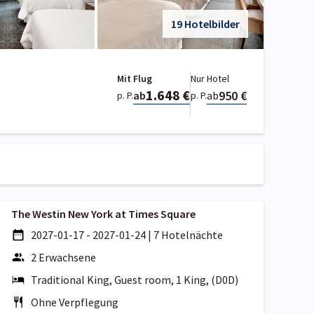
19 Hotelbilder
Mit Flug
Nur Hotel
1.648 €
950 €
ab
ab
p. P.
p. P.
The Westin New York at Times Square
2027-01-17 - 2027-01-24
|
7 Hotelnächte
2 Erwachsene
Traditional King, Guest room, 1 King, (D0D)
Ohne Verpflegung