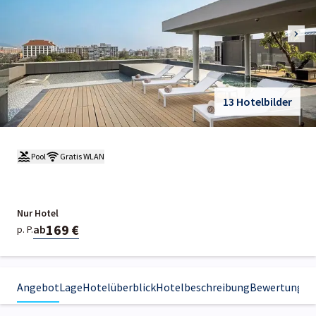
13 Hotelbilder
Pool
Gratis WLAN
Nur Hotel
169 €
ab
p. P.
Angebot
Lage
Hotelüberblick
Hotelbeschreibung
Bewertungen