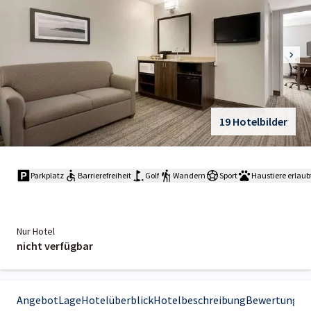
19 Hotelbilder
Parkplatz
Barrierefreiheit
Golf
Wandern
Sport
Haustiere erlaub
Nur Hotel
nicht verfügbar
Angebot
Lage
Hotelüberblick
Hotelbeschreibung
Bewertungen