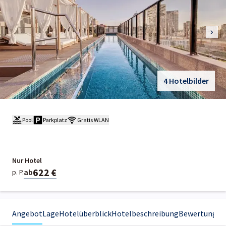
4 Hotelbilder
Pool
Parkplatz
Gratis WLAN
Nur Hotel
622 €
ab
p. P.
Angebot
Lage
Hotelüberblick
Hotelbeschreibung
Bewertungen