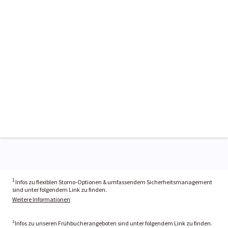
1
Infos zu flexiblen Storno-Optionen & umfassendem Sicherheitsmanagement
sind unter folgendem Link zu finden.
Weitere Informationen
²Infos zu unseren Frühbucherangeboten sind unter folgendem Link zu finden.