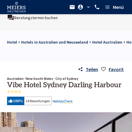
Menü
Beratungstermin buchen
Hotel
Hotels in Australien und Neuseeland
Hotel Australien
Ho
Teilen
Favorit
Australien · New South Wales · City of Sydney
Vibe Hotel Sydney Darling Harbour
100
%
14 Bewertungen