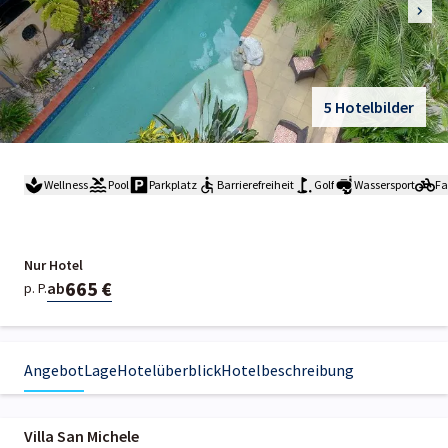
5 Hotelbilder
Wellness
Pool
Parkplatz
Barrierefreiheit
Golf
Wassersport
Fa
Nur Hotel
665 €
ab
p. P.
Angebot
Lage
Hotelüberblick
Hotelbeschreibung
Villa San Michele