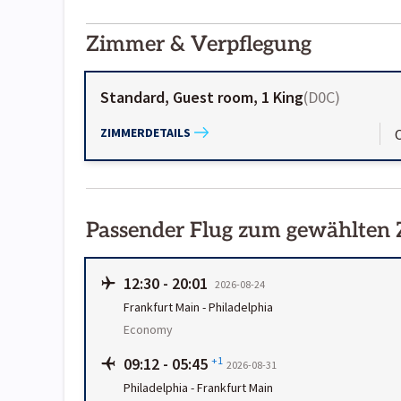
2000-
01-02
Zimmer & Verpflegung
Standard, Guest room, 1 King
(
D0C
)
ZIMMERDETAILS
Passender Flug zum gewählten
12:30
-
20:01
2026-08-24
Frankfurt Main
-
Philadelphia
Economy
09:12
-
05:45
+1
2026-08-31
Philadelphia
-
Frankfurt Main