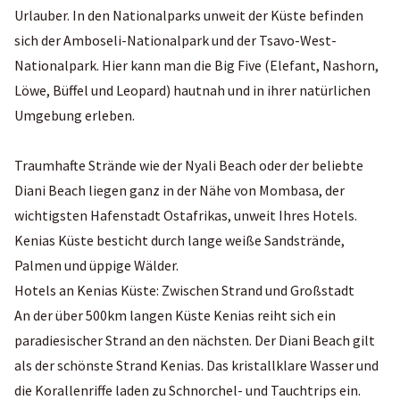
Urlauber. In den Nationalparks unweit der Küste befinden
sich der Amboseli-Nationalpark und der
Tsavo-West-
Nationalpark
. Hier kann man die
Big Five
(Elefant, Nashorn,
Löwe, Büffel und Leopard) hautnah und in ihrer natürlichen
Umgebung erleben.
Traumhafte Strände
wie der Nyali Beach oder der beliebte
Diani Beach liegen ganz in der Nähe von Mombasa, der
wichtigsten Hafenstadt Ostafrikas, unweit Ihres Hotels.
Kenias Küste besticht durch lange weiße Sandstrände,
Palmen und üppige Wälder.
Hotels an Kenias Küste: Zwischen Strand und Großstadt
An der über 500km langen Küste Kenias reiht sich ein
paradiesischer Strand an den nächsten. Der Diani Beach gilt
als der schönste Strand Kenias. Das kristallklare Wasser und
die Korallenriffe laden zu Schnorchel- und Tauchtrips ein.