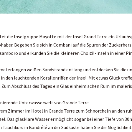
et die Inselgruppe Mayotte mit der Insel Grand Terre ein Urlaubs
haber. Begeben Sie sich in Combani auf die Spuren der Zuckerhers
samboro und erkunden Sie die kleineren Choizil-Inseln in einer Pi
ometerlangen weißen Sandstrand entlang und entdecken Sie die 
 in den leuchtenden Korallenriffen der Insel. Mit etwas Glück treff
. Zum Abschluss des Tages ein Glas einheimischen Rum im maleri
.
szinierende Unterwasserwelt von Grande Terre
hrem Zimmer im Hotel in Grande Terre zum Schnorcheln an den ruh
el. Das glasklare Wasser ermöglicht sogar bei einer Tiefe von 30m
 Tauchkurs in Bandrélé an der Südküste haben Sie die Möglichkeit