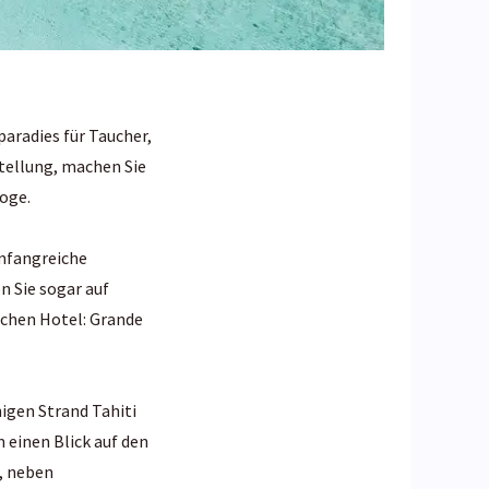
paradies für Taucher,
tellung, machen Sie
roge.
umfangreiche
en Sie sogar auf
schen Hotel: Grande
igen Strand Tahiti
 einen Blick auf den
, neben