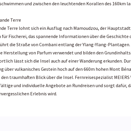
 schwimmen und zwischen den leuchtenden Korallen des 160km lan
rande Terre
nde Terre lohnt sich ein Ausflug nach Mamoudzou, der Hauptstadt
für Fischerei, das spannende Informationen über die Geschichte 
führt die Straße von Combani entlang der Ylang-Ylang-Plantagen.
ie Herstellung von Parfum verwendet und bilden den Grundinhaltss
ortlich lässt sich die Insel auch auf einer Wanderung erkunden. Du
eg über vulkanisches Gestein hoch auf den 660m hohen Mont Béna
e den traumhaften Blick über die Insel. Fernreisespezialist MEIE
lfältige und individuelle Angebote an Rundreisen und sorgt dafür, d
nvergesslichen Erlebnis wird.