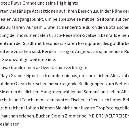
otel: Playa Grande und seine Highlights
ten vielzählige Attraktionen auf Ihren Besuch u.a. in der Nähe de
dealen Ausgangspunkt, um beispielsweise mit der Seilbahn auf den
ata zu fahren. Auf dem Gipfel schlendern Sie durch den Botanisch
ldung der monumentalen Cristo-Redentor-Statue. Ebenfalls einen 
ntrum der Stadt mit besonders klaren Exemplaren des goldfarb
enteile zu sehen sind. Bei dem riesigen Angebot an spannenden 
ie unzählige weitere Ziele.
Playa Grande einen aktiven Urlaub verbringen
Playa Grande eignet sich darüber hinaus, um sportlichen Aktivitä
uf dem Ozean herrschen hervorragende Bedingungen zum Wellenre
Sie durch die dichten Mangrovenwälder auf Samaná und sehen Aff
rcheln und Tauchen mit den bunten Fischen erfreut sich hoher Beli
 zahlreichen Höhlen können Sie nicht nur bizarre Tropfsteingebi
hautnah erleben. Buchen Sie ein Zimmer bei MEIERS WELTREISEN
ezialisten.