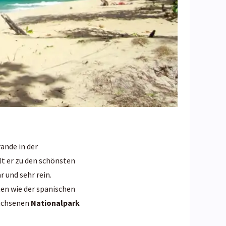
ande in der
t er zu den schönsten
r und sehr rein.
en wie der spanischen
achsenen
Nationalpark