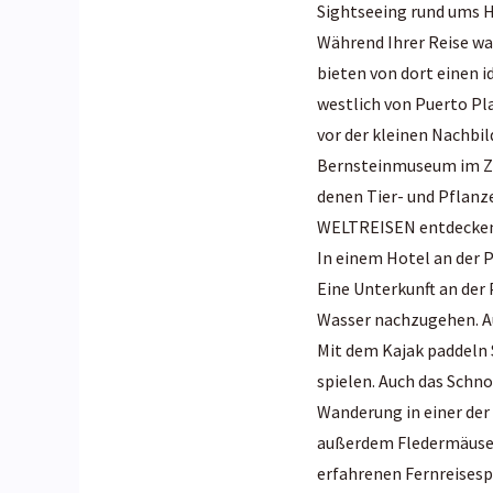
Sightseeing rund ums H
Während Ihrer Reise war
bieten von dort einen i
westlich von Puerto Pl
vor der kleinen Nachbi
Bernsteinmuseum im Ze
denen Tier- und Pflanz
WELTREISEN entdecken S
In einem Hotel an der 
Eine Unterkunft an der 
Wasser nachzugehen. A
Mit dem Kajak paddeln 
spielen. Auch das Schno
Wanderung in einer der
außerdem Fledermäuse 
erfahrenen Fernreisesp