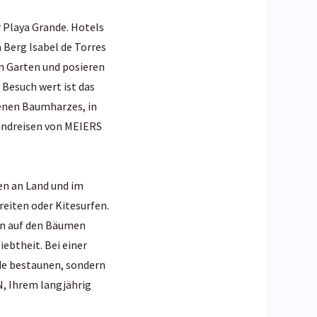
r Playa Grande. Hotels
 Berg Isabel de Torres
en Garten und posieren
Besuch wert ist das
enen Baumharzes, in
Rundreisen von MEIERS
ten an Land und im
iten oder Kitesurfen.
en auf den Bäumen
ebtheit. Bei einer
lde bestaunen, sondern
, Ihrem langjährig