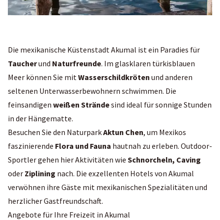
Die mexikanische Küstenstadt Akumal ist ein Paradies für
Taucher
und
Naturfreunde
. Im glasklaren türkisblauen
Meer können Sie mit
Wasserschildkröten
und anderen
seltenen Unterwasserbewohnern schwimmen. Die
feinsandigen
weißen Strände
sind ideal für sonnige Stunden
in der Hängematte.
Besuchen Sie den Naturpark
Aktun Chen
, um Mexikos
faszinierende
Flora und Fauna
hautnah zu erleben. Outdoor-
Sportler gehen hier Aktivitäten wie
Schnorcheln, Caving
oder
Ziplining
nach. Die exzellenten Hotels von Akumal
verwöhnen ihre Gäste mit mexikanischen Spezialitäten und
herzlicher Gastfreundschaft.
Angebote für Ihre Freizeit in Akumal