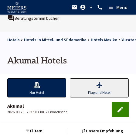
Menü
Beratungstermin buchen
Hotels
Hotels in Mittel- und Südamerika
Hotels Mexiko
Yucatan
Akumal Hotels
Nur Hotel
Flug und Hotel
Akumal
2026-08-20 - 2027-03-08 ·
2 Erwachsene
Filtern
Unsere Empfehlung