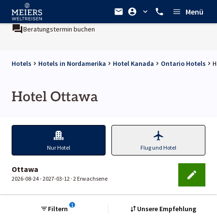
Menü
Beratungstermin buchen
Hotels
Hotels in Nordamerika
Hotel Kanada
Ontario Hotels
H
Hotel Ottawa
Nur Hotel
Flug und Hotel
Ottawa
2026-08-24 - 2027-03-12 ·
2 Erwachsene
1
Filtern
Unsere Empfehlung