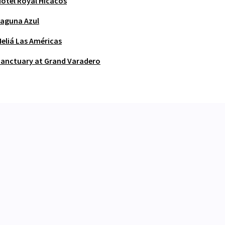
otel Royal Hicacos
aguna Azul
eliá Las Américas
anctuary at Grand Varadero