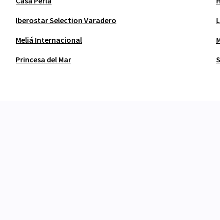
Casa Perla
H
Iberostar Selection Varadero
L
Meliá Internacional
M
Princesa del Mar
S