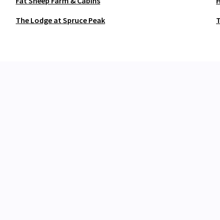
Fat Sheep Farm & Cabins
The Lodge at Spruce Peak
T