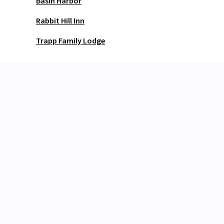
Basin Harbor
Rabbit Hill Inn
Trapp Family Lodge