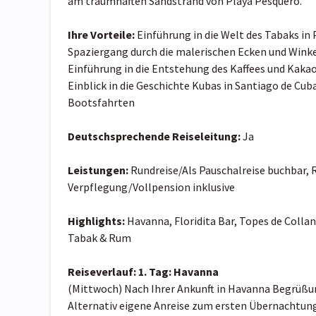
am traumhaften Sandstrand von Playa Pesquero.
Ihre Vorteile:
Einführung in die Welt des Tabaks in 
Spaziergang durch die malerischen Ecken und Winke
Einführung in die Entstehung des Kaffees und Kaka
Einblick in die Geschichte Kubas in Santiago de Cub
Bootsfahrten
Deutschsprechende Reiseleitung:
Ja
Leistungen:
Rundreise/Als Pauschalreise buchbar, 
Verpflegung/Vollpension inklusive
Highlights:
Havanna, Floridita Bar, Topes de Colla
Tabak & Rum
Reiseverlauf:
1. Tag:
Havanna
(Mittwoch) Nach Ihrer Ankunft in Havanna Begrüßun
Alternativ eigene Anreise zum ersten Übernachtung