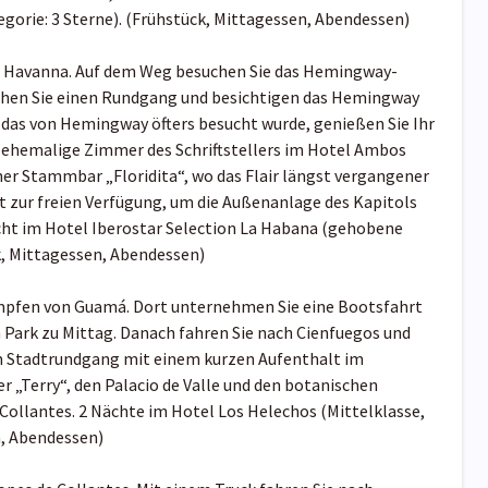
gorie: 3 Sterne). (Frühstück, Mittagessen, Abendessen)
h Havanna. Auf dem Weg besuchen Sie das Hemingway-
chen Sie einen Rundgang und besichtigen das Hemingway
das von Hemingway öfters besucht wurde, genießen Sie Ihr
s ehemalige Zimmer des Schriftstellers im Hotel Ambos
iner Stammbar „Floridita“, wo das Flair längst vergangener
it zur freien Verfügung, um die Außenanlage des Kapitols
cht im Hotel Iberostar Selection La Habana (gehobene
k, Mittagessen, Abendessen)
ümpfen von Guamá. Dort unternehmen Sie eine Bootsfahrt
 Park zu Mittag. Danach fahren Sie nach Cienfuegos und
em Stadtrundgang mit einem kurzen Aufenthalt im
r „Terry“, den Palacio de Valle und den botanischen
Collantes. 2 Nächte im Hotel Los Helechos (Mittelklasse,
n, Abendessen)