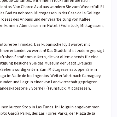
pes de Collantes. Mit einem Truck fahren Sie nach
ientos. Von Charco Azul aus wandern Sie zum Wasserfall El
ndes Bad zu nehmen. Mittagessen in der Casa de la Gallega.
Prozess des Anbaus und der Verarbeitung von Kaffee
en können. Abendessen im Hotel. (Frühstück, Mittagessen,
turerbe Trinidad. Das kubanische Idyll wartet mit
Ihnen erkundet zu werden! Das Stadtbild ist zudem geprägt
sfrohen Straßenmusikern, die vor allem abends für eine
htigung besuchen Sie das Museum der Stadt „Palacio
e Sehenswürdigkeiten. Zum Mittagessen stoppen Sie in
aga im Valle de los Ingenios. Weiterfahrt nach Camagüey.
ründet und liegt in einer von Landwirtschaft geprägten
andeskategorie 3 Sterne).
(Frühstück, Mittagessen,
 einen kurzen Stop in Las Tunas. In Holguin angekommen
to García Parks, des Las Flores Parks, der Plaza de la