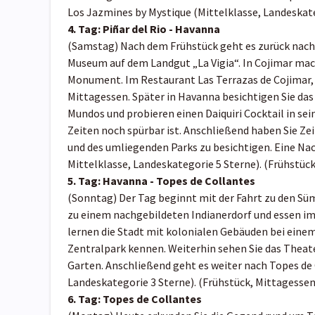
Los Jazmines by Mystique (Mittelklasse, Landeskate
4. Tag:
Piñar del Rio - Havanna
(Samstag) Nach dem Frühstück geht es zurück nac
Museum auf dem Landgut „La Vigia“. In Cojimar ma
Monument. Im Restaurant Las Terrazas de Cojimar, 
Mittagessen. Später in Havanna besichtigen Sie da
Mundos und probieren einen Daiquiri Cocktail in se
Zeiten noch spürbar ist. Anschließend haben Sie Ze
und des umliegenden Parks zu besichtigen. Eine Na
Mittelklasse, Landeskategorie 5 Sterne). (Frühstüc
5. Tag:
Havanna - Topes de Collantes
(Sonntag) Der Tag beginnt mit der Fahrt zu den S
zu einem nachgebildeten Indianerdorf und essen im
lernen die Stadt mit kolonialen Gebäuden bei ein
Zentralpark kennen. Weiterhin sehen Sie das Theate
Garten. Anschließend geht es weiter nach Topes de 
Landeskategorie 3 Sterne). (Frühstück, Mittagesse
6. Tag:
Topes de Collantes