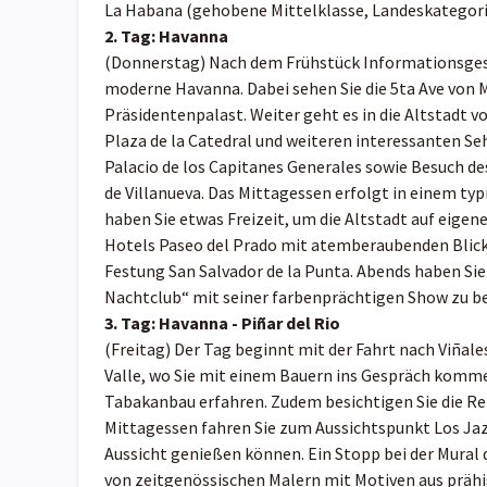
La Habana (gehobene Mittelklasse, Landeskategori
2. Tag:
Havanna
(Donnerstag)
Nach dem Frühstück Informationsges
moderne Havanna. Dabei sehen Sie die 5ta Ave von M
Präsidentenpalast. Weiter geht es in die Altstadt
Plaza de la Catedral und weiteren interessanten S
Palacio de los Capitanes Generales sowie Besuch 
de Villanueva. Das Mittagessen erfolgt in einem t
haben Sie etwas Freizeit, um die Altstadt auf eigene
Hotels Paseo del Prado mit atemberaubenden Blick a
Festung San Salvador de la Punta. Abends haben Si
Nachtclub“ mit seiner farbenprächtigen Show zu be
3. Tag:
Havanna - Piñar del Rio
(Freitag) Der Tag beginnt mit der Fahrt nach Viñale
Valle, wo Sie mit einem Bauern ins Gespräch kommen
Tabakanbau erfahren. Zudem besichtigen Sie die R
Mittagessen fahren Sie zum Aussichtspunkt Los Jaz
Aussicht genießen können. Ein Stopp bei der Mural 
von zeitgenössischen Malern mit Motiven aus prähis