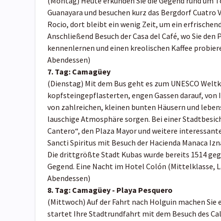
(Montag) Heute erkunden Sie die Gegend rund um To
Guanayara und besuchen kurz das Bergdorf Cuatro V
Rocio, dort bleibt ein wenig Zeit, um ein erfrische
Anschließend Besuch der Casa del Café, wo Sie den 
kennenlernen und einen kreolischen Kaffee probier
Abendessen)
7. Tag:
Camagüey
(Dienstag) Mit dem Bus geht es zum UNESCO Weltkul
kopfsteingepflasterten, engen Gassen darauf, von 
von zahlreichen, kleinen bunten Häusern und leben
lauschige Atmosphäre sorgen. Bei einer Stadtbesic
Cantero“, den Plaza Mayor und weitere interessant
Sancti Spiritus mit Besuch der Hacienda Manaca Izn
Die drittgrößte Stadt Kubas wurde bereits 1514 geg
Gegend. Eine Nacht im Hotel Colón (Mittelklasse, L
Abendessen)
8. Tag: Camagüey - Playa Pesquero
(Mittwoch) Auf der Fahrt nach Holguin machen Sie
startet Ihre Stadtrundfahrt mit dem Besuch des Calix