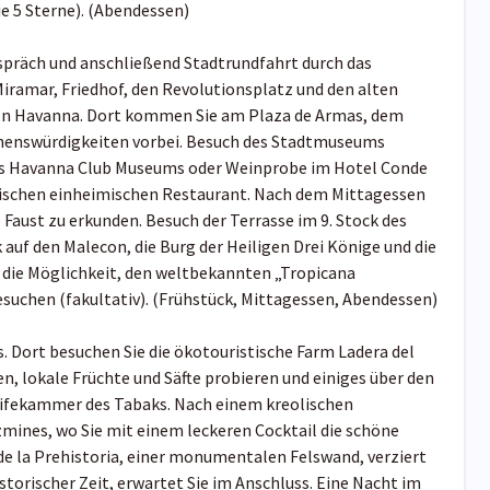
e 5 Sterne). (Abendessen)
präch und anschließend Stadtrundfahrt durch das
iramar, Friedhof, den Revolutionsplatz und den alten
 von Havanna. Dort kommen Sie am Plaza de Armas, dem
ehenswürdigkeiten vorbei. Besuch des Stadtmuseums
des Havanna Club Museums oder Weinprobe im Hotel Conde
ypischen einheimischen Restaurant. Nach dem Mittagessen
 Faust zu erkunden. Besuch der Terrasse im 9. Stock des
uf den Malecon, die Burg der Heiligen Drei Könige und die
e die Möglichkeit, den weltbekannten „Tropicana
suchen (fakultativ). (Frühstück, Mittagessen, Abendessen)
s. Dort besuchen Sie die ökotouristische Farm Ladera del
, lokale Früchte und Säfte probieren und einiges über den
eifekammer des Tabaks. Nach einem kreolischen
mines, wo Sie mit einem leckeren Cocktail die schöne
de la Prehistoria, einer monumentalen Felswand, verziert
torischer Zeit, erwartet Sie im Anschluss. Eine Nacht im