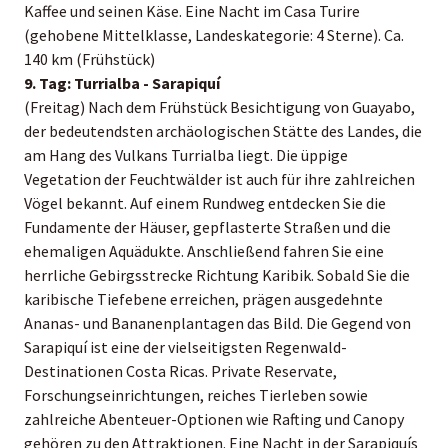
Kaffee und seinen Käse. Eine Nacht im Casa Turire
(gehobene Mittelklasse, Landeskategorie: 4 Sterne). Ca.
140 km (Frühstück)
9. Tag: Turrialba - Sarapiquí
(Freitag) Nach dem Frühstück Besichtigung von Guayabo,
der bedeutendsten archäologischen Stätte des Landes, die
am Hang des Vulkans Turrialba liegt. Die üppige
Vegetation der Feuchtwälder ist auch für ihre zahlreichen
Vögel bekannt. Auf einem Rundweg entdecken Sie die
Fundamente der Häuser, gepflasterte Straßen und die
ehemaligen Aquädukte. Anschließend fahren Sie eine
herrliche Gebirgsstrecke Richtung Karibik. Sobald Sie die
karibische Tiefebene erreichen, prägen ausgedehnte
Ananas- und Bananenplantagen das Bild. Die Gegend von
Sarapiquí ist eine der vielseitigsten Regenwald-
Destinationen Costa Ricas. Private Reservate,
Forschungseinrichtungen, reiches Tierleben sowie
zahlreiche Abenteuer-Optionen wie Rafting und Canopy
gehören zu den Attraktionen. Eine Nacht in der Sarapiquís