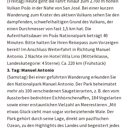
(Freitag) Heute geht die Fahrt hinauf zum 2.700 m hohen
Vulkan Poás in der Nähe von San José. Bei einer kurzen
Wanderung zum Krater des aktiven Vulkans sehen Sie den
dampfenden, schwefelhaltigen Grund des Vulkans, der
einen Durchmesser von fast 1,5 km hat. Die
Aufenthaltsdauer im Poás Nationalpark beträgt 40
Minuten. Bitte halten Sie Ihren Reisepass zum Vorzeigen
bereit! Im Anschluss Weiterfahrt in Richtung Manuel
Antonio. 2 Nächte im Hotel Villa Lirio (Mittelklasse,
Landeskategorie: 4 Sterne). Ca. 220 km (Frühstück)
3. Tag: Manuel Antonio
(Samstag) Bei einer geführten Wanderung erkunden Sie
den Nationalpark Manuel Antonio. Der Park beheimatet
mehr als 100 verschiedenen Säugetierarten, z. B. den vom
Aussterben bedrohten Eichhörnchenaffen, 184 Vogelarten
sowie einer erstaunlichen Vielzahl an Meerestieren. ,Mit
etwas Glück sieht man sogar vorbeiziehende Wale. Der
Park gehört durch seine Lage, direkt am pazifischen
Ozean, zu den Highlights des Landes und begeistert jedes