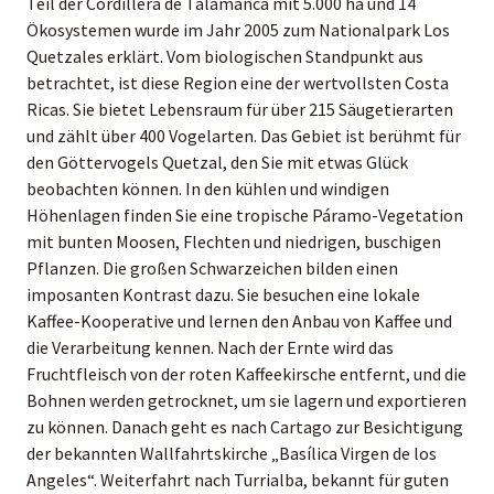
Teil der Cordillera de Talamanca mit 5.000 ha und 14
Ökosystemen wurde im Jahr 2005 zum Nationalpark Los
Quetzales erklärt. Vom biologischen Standpunkt aus
betrachtet, ist diese Region eine der wertvollsten Costa
Ricas. Sie bietet Lebensraum für über 215 Säugetierarten
und zählt über 400 Vogelarten. Das Gebiet ist berühmt für
den Göttervogels Quetzal, den Sie mit etwas Glück
beobachten können. In den kühlen und windigen
Höhenlagen finden Sie eine tropische Páramo-Vegetation
mit bunten Moosen, Flechten und niedrigen, buschigen
Pflanzen. Die großen Schwarzeichen bilden einen
imposanten Kontrast dazu. Sie besuchen eine lokale
Kaffee-Kooperative und lernen den Anbau von Kaffee und
die Verarbeitung kennen. Nach der Ernte wird das
Fruchtfleisch von der roten Kaffeekirsche entfernt, und die
Bohnen werden getrocknet, um sie lagern und exportieren
zu können. Danach geht es nach Cartago zur Besichtigung
der bekannten Wallfahrtskirche „Basílica Virgen de los
Angeles“. Weiterfahrt nach Turrialba, bekannt für guten