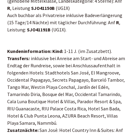
(gehobene Mittelklasse, Landeskategorie: 4 Sterne): Anf
R
, Leistung
SJO41150B
(UG1X)
Auch buchbar als Privatreise inklusive Badeverlängerung
(15 Tage/14 Nächte) mit täglicher Durchführung: Anf
R
,
Leistung:
SJO41191B
(UG1X).
Kundeninformation:
Kind:
1-11 J. (im Zusatzbett).
Transfers
:
inklusive bei Anreise am Start- und Abreise am
Endtag der Rundreise, sowie bei Anschlussaufenthalt in
folgenden Hotels: Stadthotels San José, El Mangroove,
Occidental Papagayo, Secrets Papagayo, Barceló Tambor,
Tango Mar, Westin Playa Conchal, Jardín del Edén,
Tamarindo Diria, Bosque del Mar, Occidental Tamarindo,
Cala Luna Boutique Hotel & Villas, Parador Resort & Spa,
RIU Guanacaste, RIU Palace Costa Rica, Hotel San Bada,
Hotel & Club Punta Leona, AZURA Beach Resort, Villas
Playa Samara, Nammbú.
Zusatznächte:
San José: Hotel Country Inn & Suites
:
Anf