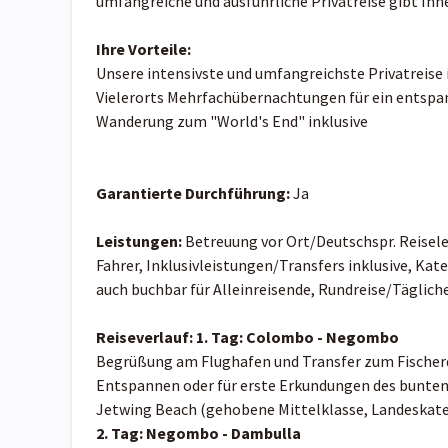
umfangreiche und ausführliche Privatreise gibt Ihn
Ihre Vorteile:
Unsere intensivste und umfangreichste Privatreise 
Vielerorts Mehrfachübernachtungen für ein entspa
Wanderung zum "World's End" inklusive
Garantierte Durchführung:
Ja
Leistungen:
Betreuung vor Ort/Deutschspr. Reisel
Fahrer, Inklusivleistungen/Transfers inklusive, Kate
auch buchbar für Alleinreisende, Rundreise/Täglic
Reiseverlauf:
1. Tag: Colombo - Negombo
Begrüßung am Flughafen und Transfer zum Fische
Entspannen oder für erste Erkundungen des bunten 
Jetwing Beach (gehobene Mittelklasse, Landeskatego
2. Tag: Negombo - Dambulla