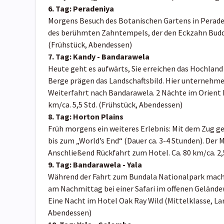
6. Tag: Peradeniya
Morgens Besuch des Botanischen Gartens in Perade
des berühmten Zahntempels, der den Eckzahn Buddha
(Frühstück, Abendessen)
7. Tag: Kandy - Bandarawela
Heute geht es aufwärts, Sie erreichen das Hochlan
Berge prägen das Landschaftsbild. Hier unternehme
Weiterfahrt nach Bandarawela. 2 Nächte im Orient H
km/ca. 5,5 Std. (Frühstück, Abendessen)
8. Tag: Horton Plains
Früh morgens ein weiteres Erlebnis: Mit dem Zug ge
bis zum „World’s End“ (Dauer ca. 3-4 Stunden). Der M
Anschließend Rückfahrt zum Hotel. Ca. 80 km/ca. 2,
9. Tag: Bandarawela - Yala
Während der Fahrt zum Bundala Nationalpark machen
am Nachmittag bei einer Safari im offenen Gelände
Eine Nacht im Hotel Oak Ray Wild (Mittelklasse, Land
Abendessen)