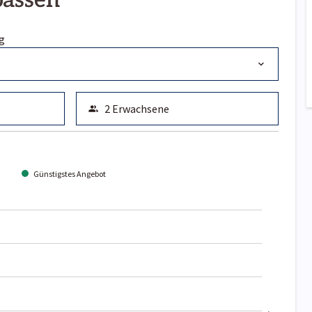
passen
g
Günstigstes Angebot