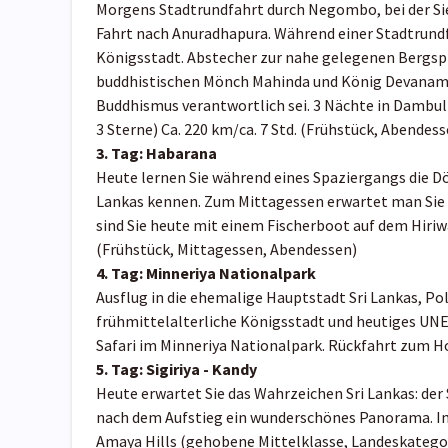
Morgens Stadtrundfahrt durch Negombo, bei der Si
Fahrt nach Anuradhapura. Während einer Stadtrundf
Königsstadt. Abstecher zur nahe gelegenen Bergspi
buddhistischen Mönch Mahinda und König Devanampiy
Buddhismus verantwortlich sei. 3 Nächte in Dambull
3 Sterne) Ca. 220 km/ca. 7 Std. (Frühstück, Abendess
3. Tag: Habarana
Heute lernen Sie während eines Spaziergangs die Dö
Lankas kennen. Zum Mittagessen erwartet man Sie 
sind Sie heute mit einem Fischerboot auf dem Hiriw
(Frühstück, Mittagessen, Abendessen)
4. Tag: Minneriya Nationalpark
Ausflug in die ehemalige Hauptstadt Sri Lankas, Po
frühmittelalterliche Königsstadt und heutiges UN
Safari im Minneriya Nationalpark. Rückfahrt zum Hot
5. Tag: Sigiriya - Kandy
Heute erwartet Sie das Wahrzeichen Sri Lankas: der 
nach dem Aufstieg ein wunderschönes Panorama. Im
Amaya Hills (gehobene Mittelklasse, Landeskategorie