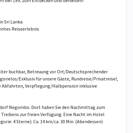
en viel Zeit zum Entdecken und Genießen!
in Sri Lanka
nntes Reiseerlebnis
eiter buchbar, Betreuung vor Ort/Deutschsprechender
gorielos/Exklusiv für unsere Gäste, Rundreise/Privatreise!,
he Abfahrten, Verpflegung/Halbpension inklusive
rdorf Negombo. Dort haben Sie den Nachmittag zum
Treibens zur freien Verfügung. Eine Nacht im Hotel
rie: 4 Sterne). Ca. 14 km/ca. 30 Min. (Abendessen)