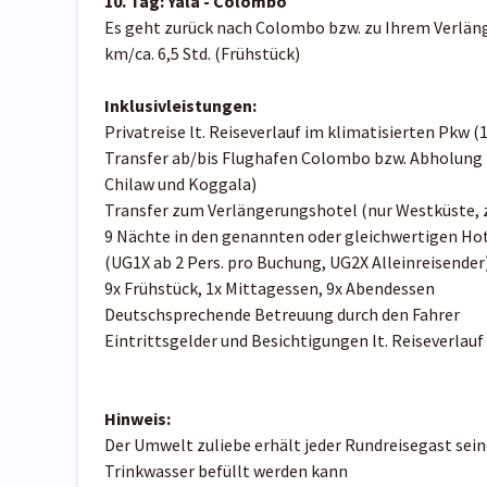
10. Tag: Yala - Colombo
Es geht zurück nach Colombo bzw. zu Ihrem Verläng
km/ca. 6,5 Std. (Frühstück)
Inklusivleistungen:
Privatreise lt. Reiseverlauf im klimatisierten Pkw (1
Transfer ab/bis Flughafen Colombo bzw. Abholung 
Chilaw und Koggala)
Transfer zum Verlängerungshotel (nur Westküste,
9 Nächte in den genannten oder gleichwertigen Hot
(UG1X ab 2 Pers. pro Buchung, UG2X Alleinreisender
9x Frühstück, 1x Mittagessen, 9x Abendessen
Deutschsprechende Betreuung durch den Fahrer
Eintrittsgelder und Besichtigungen lt. Reiseverlauf
Hinweis:
Der Umwelt zuliebe erhält jeder Rundreisegast sei
Trinkwasser befüllt werden kann