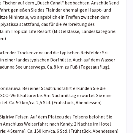
e Fischer auf dem „Dutch Canal“ beobachten. Anschließend
ahrt genießen Sie das Flair der ehemaligen Haupt- und
tze Mihintale, wo angeblich ein Treffen zwischen dem
atissa stattfand, das für die Verbreitung des
a im Tropical Life Resort (Mittelklasse, Landeskategorie:
en)
rfer der Trockenzone und die typischen Reisfelder Sri
in einer landestypischen Dorfhütte. Auch auf dem Wasser
adunna See unterwegs. Ca. 8 km zu Fuß (Tagesausflug).
lonnaruwa. Bei einer Stadtrundfahrt erkunden Sie die
ESCO-Weltkulturerbe. Am Nachmittag erwartet Sie eine
el. Ca. 50 km/ca. 2,5 Std. (Frühstück, Abendessen).
Sigiriya Felsen. Auf dem Plateau des Felsens belohnt Sie
 Anschluss Weiterfahrt nach Kandy. 2 Nächte im Hotel
: 4 Sterne). Ca. 150 km/ca. 6 Std. (Frühstück, Abendessen)