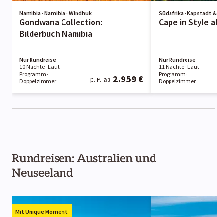
Namibia · Namibia · Windhuk
Südafrika · Kapstadt 
Gondwana Collection:
Cape in Style a
Bilderbuch Namibia
Nur Rundreise
Nur Rundreise
10 Nächte
· Laut
11 Nächte
· Laut
Programm
·
Programm
·
2.959 €
p. P.
ab
Doppelzimmer
Doppelzimmer
Rundreisen: Australien und
Neuseeland
Mit Unique Moment