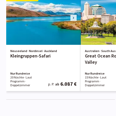
Neuseeland · Nordinsel · Auckland
Australien · South Aust
Kleingruppen-Safari
Great Ocean Ro
Valley
Nur Rundreise
Nur Rundreise
20 Nächte
· Laut
15 Nächte
· Laut
Programm
·
Programm
·
6.087 €
p. P.
ab
Doppelzimmer
Doppelzimmer