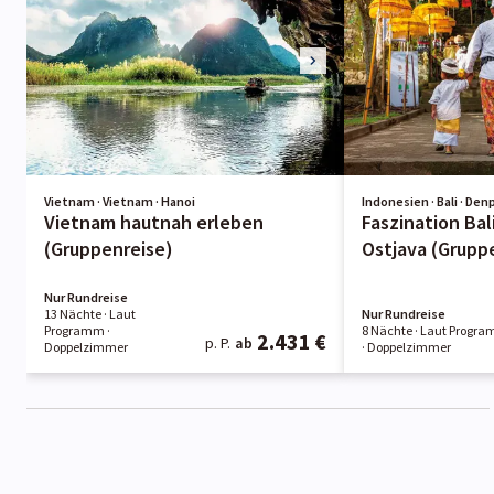
Vietnam · Vietnam · Hanoi
Indonesien · Bali · Den
Vietnam hautnah erleben
Faszination Bal
(Gruppenreise)
Ostjava (Grupp
Nur Rundreise
13 Nächte
· Laut
Nur Rundreise
Programm
·
8 Nächte
· Laut Progr
2.431 €
p. P.
ab
Doppelzimmer
· Doppelzimmer