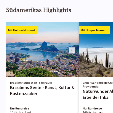
Südamerikas Highlights
Mit Unique Moment
Mit Unique Moment
Brasilien · Südosten · São Paulo
Chile · Santiago de Ch
Brasiliens Seele - Kunst, Kultur &
Providencia
Naturwunder Al
Küstenzauber
Erbe der Inka
Nur Rundreise
Nur Rundreise
10 Nächte
· Laut
14 Nächte
· Laut