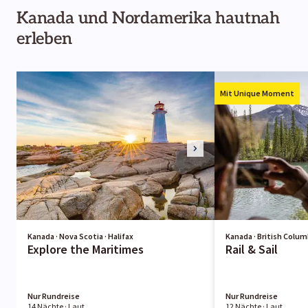
Kanada und Nordamerika hautnah
erleben
Mit Unique Moment
Kanada · Nova Scotia · Halifax
Kanada · British Colum
Explore the Maritimes
Rail & Sail
Nur Rundreise
Nur Rundreise
14 Nächte
· Laut
12 Nächte
· Laut