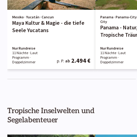
Mexiko · Yucatán · Cancun
Panama · Panama-Cit
Maya Kultur & Magie - die tiefe
City
Panama - Natur,
Seele Yucatans
Tropische Trä
Nur Rundreise
Nur Rundreise
11 Nächte
· Laut
11 Nächte
· Laut
Programm
·
Programm
·
2.494 €
p. P.
ab
Doppelzimmer
Doppelzimmer
Tropische Inselwelten und
Segelabenteuer