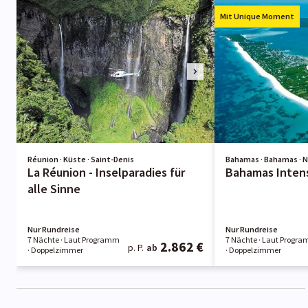
Mit Unique Moment
Réunion · Küste · Saint-Denis
Bahamas · Bahamas · 
La Réunion - Inselparadies für
Bahamas Inten
alle Sinne
Nur Rundreise
Nur Rundreise
7 Nächte
· Laut Programm
7 Nächte
· Laut Progr
2.862 €
p. P.
ab
· Doppelzimmer
· Doppelzimmer