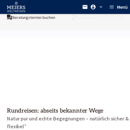
Menü
uchen
Ein Unternehmen der
REWE Group
Rundreisen: abseits bekannter Wege
Natur pur und echte Begegnungen – natürlich sicher &
flexibel¹