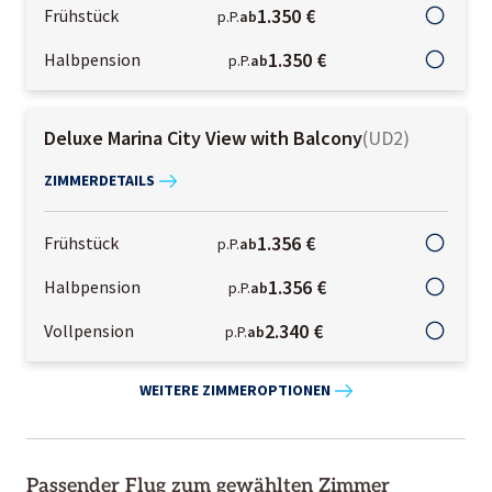
1.350 €
Frühstück
p.P.
ab
1.350 €
Halbpension
p.P.
ab
Deluxe Marina City View with Balcony
(
UD2
)
ZIMMERDETAILS
1.356 €
Frühstück
p.P.
ab
1.356 €
Halbpension
p.P.
ab
2.340 €
Vollpension
p.P.
ab
WEITERE ZIMMEROPTIONEN
Passender Flug zum gewählten Zimmer