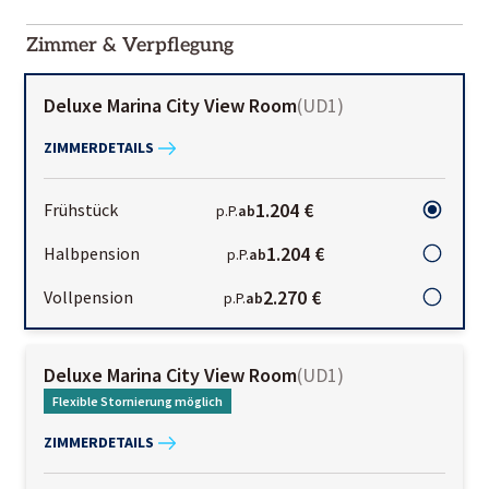
2000-
01-02
Zimmer & Verpflegung
Deluxe Marina City View Room
(
UD1
)
ZIMMERDETAILS
1.204 €
Frühstück
p.P.
ab
1.204 €
Halbpension
p.P.
ab
2.270 €
Vollpension
p.P.
ab
Deluxe Marina City View Room
(
UD1
)
Flexible Stornierung möglich
ZIMMERDETAILS