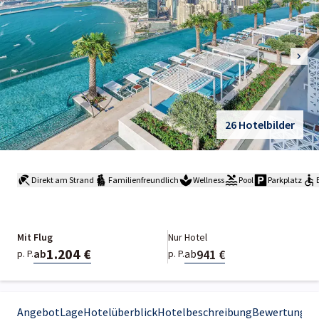
26 Hotelbilder
Direkt am Strand
Familienfreundlich
Wellness
Pool
Parkplatz
Mit Flug
Nur Hotel
1.204 €
941 €
ab
ab
p. P.
p. P.
Angebot
Lage
Hotelüberblick
Hotelbeschreibung
Bewertungen