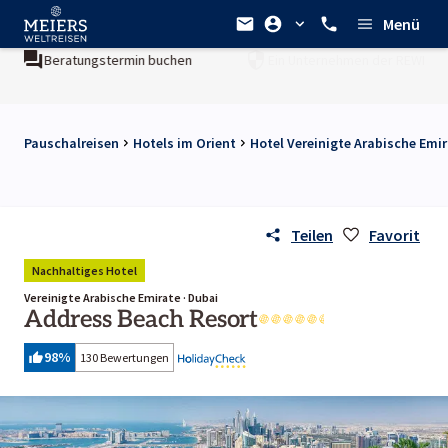
Menü
uchen
Ein Unternehmen der
REWE Group
Pauschalreisen
Hotels im Orient
Hotel Vereinigte Arabische Emi
Teilen
Favorit
Nachhaltiges Hotel
Vereinigte Arabische Emirate · Dubai
Address Beach Resort
98
%
130 Bewertungen