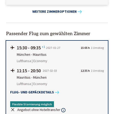
WEITERE ZIMMEROPTIONEN
Passender Flug zum gewählten Zimmer
15:30
-
09:35
+1
2027-01-27
15:05 h
1
Umstieg
München
-
Mauritius
Lufthansa | Economy
11:15
-
20:50
2027-02-03
12:35 h
1
Umstieg
Mauritius
-
München
Lufthansa | Economy
FLUG- UND GEPÄCKDETAILS
Flexible Stornierung möglich
Angebot ohne Hoteltransfer