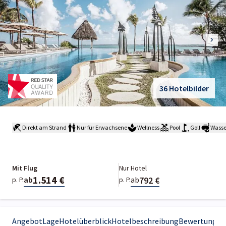
36 Hotelbilder
Direkt am Strand
Nur für Erwachsene
Wellness
Pool
Golf
Wasse
Mit Flug
Nur Hotel
1.514 €
792 €
ab
ab
p. P.
p. P.
Angebot
Lage
Hotelüberblick
Hotelbeschreibung
Bewertungen