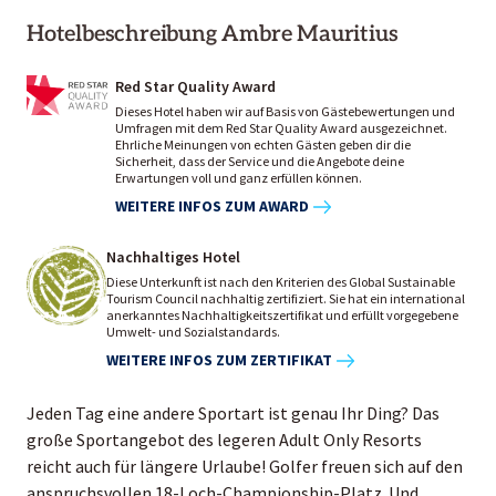
Hotelbeschreibung Ambre Mauritius
Red Star Quality Award
Dieses Hotel haben wir auf Basis von Gästebewertungen und
Umfragen mit dem Red Star Quality Award ausgezeichnet.
Ehrliche Meinungen von echten Gästen geben dir die
Sicherheit, dass der Service und die Angebote deine
Erwartungen voll und ganz erfüllen können.
WEITERE INFOS ZUM AWARD
Nachhaltiges Hotel
Diese Unterkunft ist nach den Kriterien des Global Sustainable
Tourism Council nachhaltig zertifiziert. Sie hat ein international
anerkanntes Nachhaltigkeitszertifikat und erfüllt vorgegebene
Umwelt- und Sozialstandards.
WEITERE INFOS ZUM ZERTIFIKAT
Jeden Tag eine andere Sportart ist genau Ihr Ding? Das
große Sportangebot des legeren Adult Only Resorts
reicht auch für längere Urlaube! Golfer freuen sich auf den
anspruchsvollen 18-Loch-Championship-Platz. Und