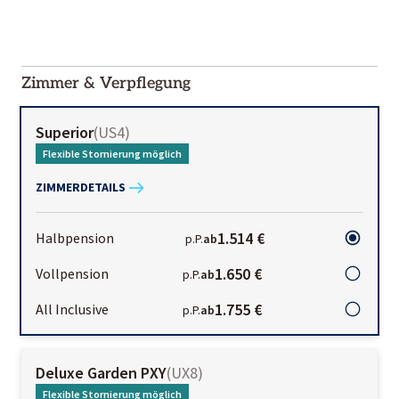
2000-
01-02
Zimmer & Verpflegung
Superior
(
US4
)
Flexible Stornierung möglich
ZIMMERDETAILS
1.514 €
Halbpension
p.P.
ab
1.650 €
Vollpension
p.P.
ab
1.755 €
All Inclusive
p.P.
ab
Deluxe Garden PXY
(
UX8
)
Flexible Stornierung möglich