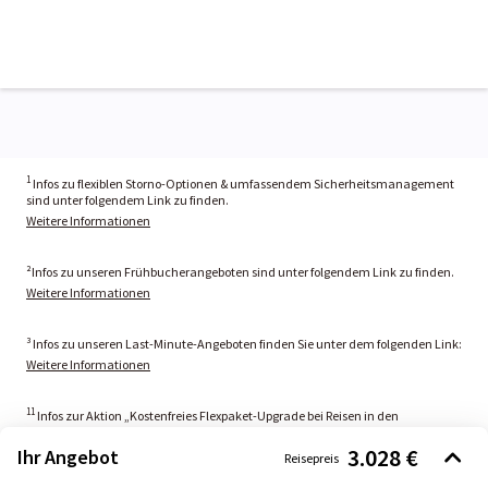
1
Infos zu flexiblen Storno-Optionen & umfassendem Sicherheitsmanagement
sind unter folgendem Link zu finden.
Weitere Informationen
²Infos zu unseren Frühbucherangeboten sind unter folgendem Link zu finden.
Weitere Informationen
³ Infos zu unseren Last-Minute-Angeboten finden Sie unter dem folgenden Link:
Weitere Informationen
11
Infos zur Aktion „Kostenfreies Flexpaket-Upgrade bei Reisen in den
Orient“ sind unter folgendem Link zu finden:
3.028 €
Weitere Informationen
Ihr Angebot
Reisepreis