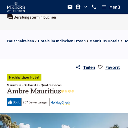
Menü
Beratungstermin buchen
Ein Unternehmen der
REWE Gr
Pauschalreisen
Hotels im Indischen Ozean
Mauritius Hotels
Ho
Teilen
Favorit
Nachhaltiges Hotel
Mauritius · Ostküste · Quatre Cocos
Ambre Mauritius
95
%
707 Bewertungen