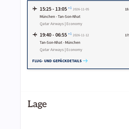
15:25
-
13:05
+1
2026-11-05
15
München
-
Tan-Son-Nhat
Qatar Airways | Economy
19:40
-
06:55
+1
2026-11-12
17
Tan-Son-Nhat
-
München
Qatar Airways | Economy
FLUG- UND GEPÄCKDETAILS
Lage