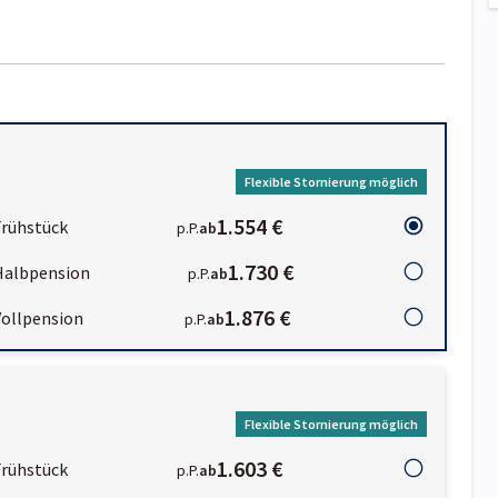
Flexible Stornierung möglich
1.554 €
Frühstück
p.P.
ab
1.730 €
Halbpension
p.P.
ab
1.876 €
Vollpension
p.P.
ab
Flexible Stornierung möglich
1.603 €
Frühstück
p.P.
ab