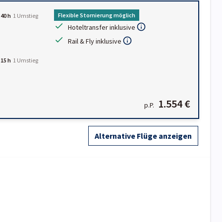
Flexible Stornierung möglich
:40 h
1
Umstieg
Hoteltransfer inklusive
Rail & Fly inklusive
:15 h
1
Umstieg
1.554 €
p.P.
Alternative Flüge anzeigen