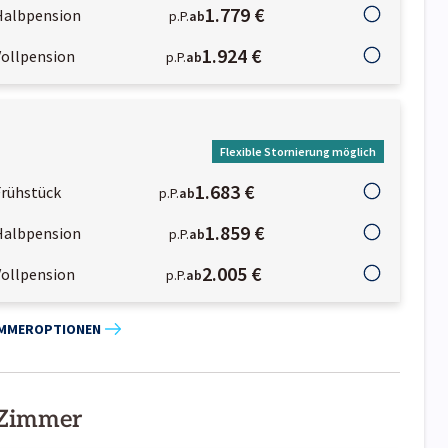
1.779 €
Halbpension
p.P.
ab
1.924 €
Vollpension
p.P.
ab
Flexible Stornierung möglich
1.683 €
Frühstück
p.P.
ab
1.859 €
Halbpension
p.P.
ab
2.005 €
Vollpension
p.P.
ab
IMMEROPTIONEN
 Zimmer