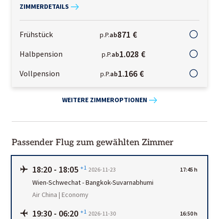
ZIMMERDETAILS
871 €
Frühstück
p.P.
ab
1.028 €
Halbpension
p.P.
ab
1.166 €
Vollpension
p.P.
ab
WEITERE ZIMMEROPTIONEN
Passender Flug zum gewählten Zimmer
18:20
-
18:05
+1
2026-11-23
17:45 h
Wien-Schwechat
-
Bangkok-Suvarnabhumi
Air China | Economy
19:30
-
06:20
+1
2026-11-30
16:50 h