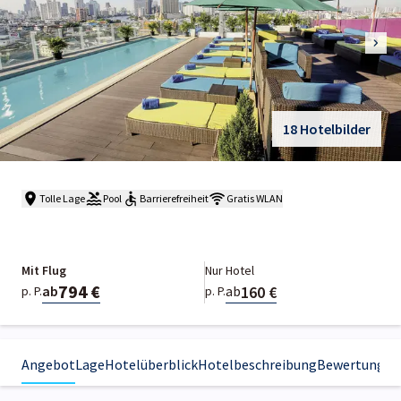
18 Hotelbilder
Tolle Lage
Pool
Barrierefreiheit
Gratis WLAN
Mit Flug
Nur Hotel
794 €
160 €
ab
ab
p. P.
p. P.
Angebot
Lage
Hotelüberblick
Hotelbeschreibung
Bewertungen