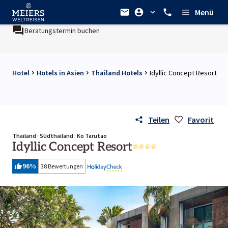
Menü
n buchen
Ein Unternehmen der
REWE Group
Hotel
Hotels in Asien
Thailand Hotels
Idyllic Concept Resort
Teilen
Favorit
Thailand · Südthailand · Ko Tarutao
Idyllic Concept Resort
96
%
38 Bewertungen