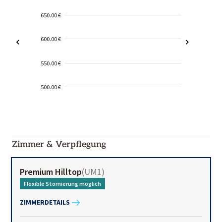
650.00 €
600.00 €
550.00 €
500.00 €
2000-
01-02
Zimmer & Verpflegung
Premium Hilltop
(
UM1
)
Flexible Stornierung möglich
ZIMMERDETAILS