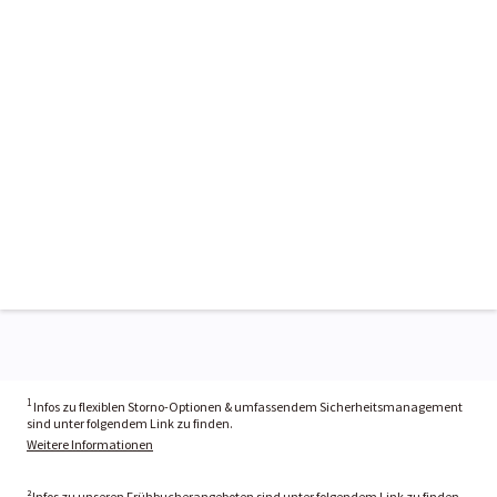
1
Infos zu flexiblen Storno-Optionen & umfassendem Sicherheitsmanagement
sind unter folgendem Link zu finden.
Weitere Informationen
²Infos zu unseren Frühbucherangeboten sind unter folgendem Link zu finden.