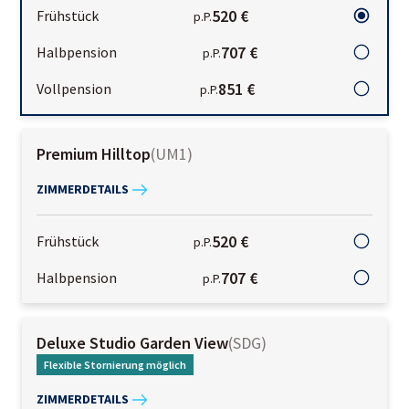
520 €
Frühstück
p.P.
707 €
Halbpension
p.P.
851 €
Vollpension
p.P.
Premium Hilltop
(
UM1
)
ZIMMERDETAILS
520 €
Frühstück
p.P.
707 €
Halbpension
p.P.
Deluxe Studio Garden View
(
SDG
)
Flexible Stornierung möglich
ZIMMERDETAILS