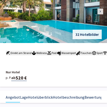
32 Hotelbilder
Direkt am Strand
Wellness
Pool
Wassersport
Tauchen
Sport
Nur Hotel
520 €
ab
p. P.
Angebot
Lage
Hotelüberblick
Hotelbeschreibung
Bewertungen