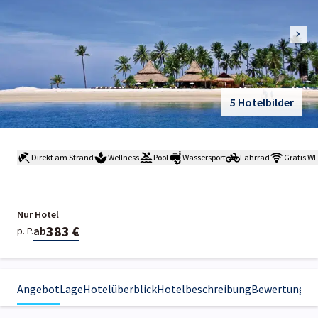
5 Hotelbilder
Direkt am Strand
Wellness
Pool
Wassersport
Fahrrad
Gratis W
Nur Hotel
383 €
ab
p. P.
Angebot
Lage
Hotelüberblick
Hotelbeschreibung
Bewertungen