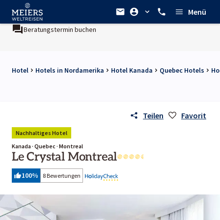
Menü
Beratungstermin buchen
Hotel
Hotels in Nordamerika
Hotel Kanada
Quebec Hotels
Ho
Teilen
Favorit
Nachhaltiges Hotel
Kanada · Quebec · Montreal
Le Crystal Montreal
100
%
8 Bewertungen