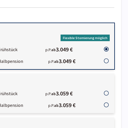
Flexible Stornierung möglich
3.049 €
Frühstück
p.P.
ab
3.049 €
Halbpension
p.P.
ab
3.059 €
Frühstück
p.P.
ab
3.059 €
Halbpension
p.P.
ab