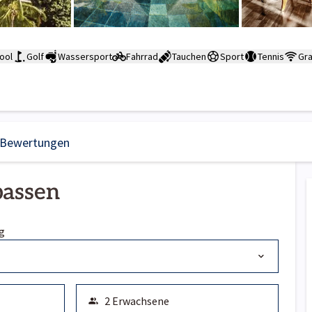
ool
Golf
Wassersport
Fahrrad
Tauchen
Sport
Tennis
Gra
Bewertungen
passen
g