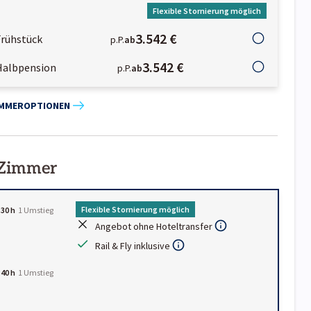
Flexible Stornierung möglich
3.542 €
Frühstück
p.P.
ab
3.542 €
Halbpension
p.P.
ab
IMMEROPTIONEN
 Zimmer
Flexible Stornierung möglich
:30 h
1
Umstieg
Angebot ohne Hoteltransfer
Rail & Fly inklusive
:40 h
1
Umstieg