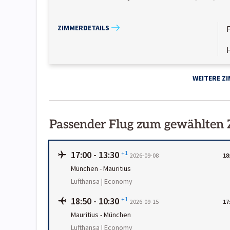
ZIMMERDETAILS
WEITERE Z
Passender Flug zum gewählten
17:00
-
13:30
+1
2026-09-08
18
München
-
Mauritius
Lufthansa | Economy
18:50
-
10:30
+1
2026-09-15
17
Mauritius
-
München
Lufthansa | Economy