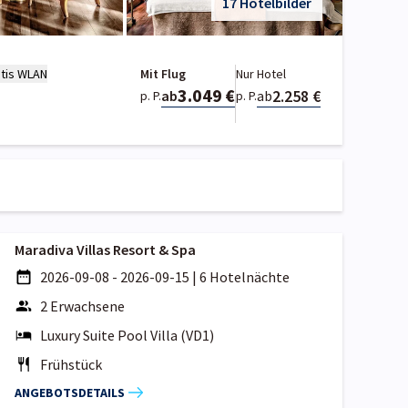
17 Hotelbilder
tis WLAN
Mit Flug
Nur Hotel
3.049 €
2.258 €
ab
ab
p. P.
p. P.
Maradiva Villas Resort & Spa
2026-09-08 - 2026-09-15
|
6 Hotelnächte
2 Erwachsene
Luxury Suite Pool Villa (VD1)
Frühstück
ANGEBOTSDETAILS