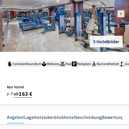
5 Hotelbilder
Familienfreundlich
Wellness
Pool
Parkplatz
Barrierefreiheit
Gol
Nur Hotel
163 €
ab
p. P.
Angebot
Lage
Hotelüberblick
Hotelbeschreibung
Bewertungen