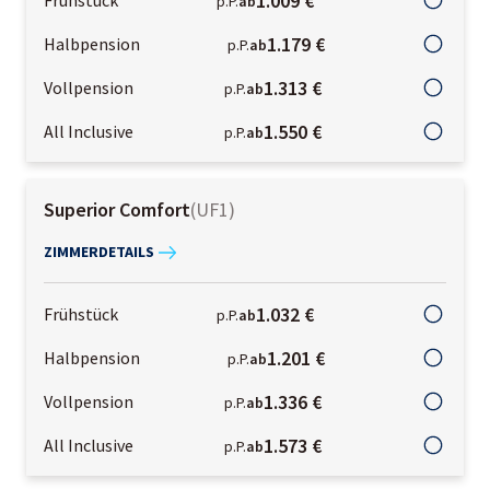
1.009 €
p.P.
ab
1.179 €
Halbpension
p.P.
ab
1.313 €
Vollpension
p.P.
ab
1.550 €
All Inclusive
p.P.
ab
Superior Comfort
(
UF1
)
ZIMMERDETAILS
1.032 €
Frühstück
p.P.
ab
1.201 €
Halbpension
p.P.
ab
1.336 €
Vollpension
p.P.
ab
1.573 €
All Inclusive
p.P.
ab