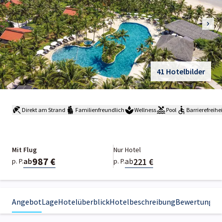
41 Hotelbilder
Direkt am Strand
Familienfreundlich
Wellness
Pool
Barrierefreihe
Mit Flug
Nur Hotel
987 €
221 €
ab
ab
p. P.
p. P.
Angebot
Lage
Hotelüberblick
Hotelbeschreibung
Bewertungen