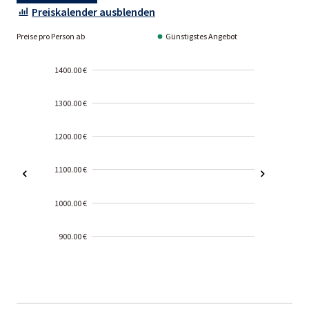
Preiskalender ausblenden
Preise pro Person ab
Günstigstes Angebot
1400.00 €
1300.00 €
1200.00 €
1100.00 €
1000.00 €
900.00 €
2000-
01-02