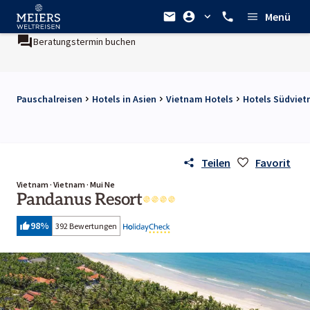
Menü
ungstermin buchen
Ein Unternehmen der
REWE Group
Pauschalreisen
Hotels in Asien
Vietnam Hotels
Hotels Südvie
Teilen
Favorit
Vietnam · Vietnam · Mui Ne
Pandanus Resort
98
%
392 Bewertungen