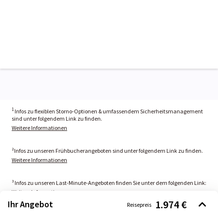
1
Infos zu flexiblen Storno-Optionen & umfassendem Sicherheitsmanagement
sind unter folgendem Link zu finden.
Weitere Informationen
²Infos zu unseren Frühbucherangeboten sind unter folgendem Link zu finden.
Weitere Informationen
³ Infos zu unseren Last-Minute-Angeboten finden Sie unter dem folgenden Link:
Weitere Informationen
1.974 €
Ihr Angebot
Reisepreis
11
Infos zur Aktion „Kostenfreies Flexpaket-Upgrade bei Reisen in den