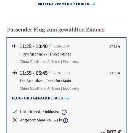
WEITERE ZIMMEROPTIONEN
Passender Flug zum gewählten Zimmer
11:25
-
10:40
+1
2026-11-04
17:15 h
Frankfurt Main
-
Tan-Son-Nhat
China Southern Airlines | Economy
11:55
-
05:45
+1
2026-11-11
23:50 h
Tan-Son-Nhat
-
Frankfurt Main
China Southern Airlines | Economy
FLUG- UND GEPÄCKDETAILS
Hoteltransfer inklusive
Angebot ohne Rail & Fly
987 €
p.P.