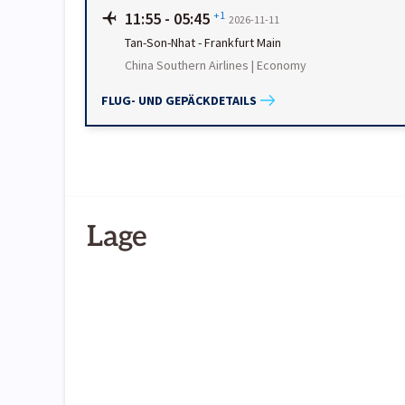
11:55
-
05:45
+1
2026-11-11
Tan-Son-Nhat
-
Frankfurt Main
China Southern Airlines | Economy
FLUG- UND GEPÄCKDETAILS
Lage