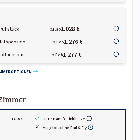
1.028 €
Frühstück
p.P.
ab
1.276 €
Halbpension
p.P.
ab
1.277 €
Vollpension
p.P.
ab
IMMEROPTIONEN
 Zimmer
Hoteltransfer inklusive
17:15 h
Angebot ohne Rail & Fly