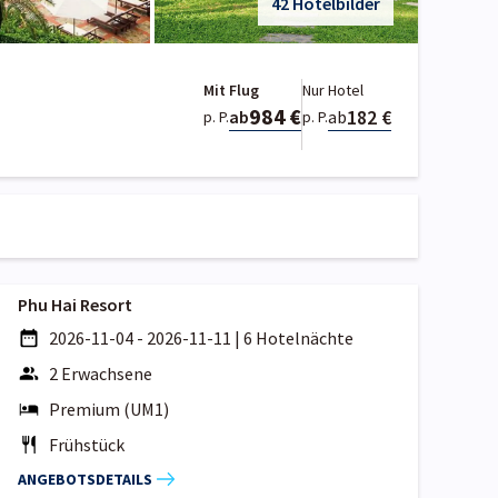
42 Hotelbilder
Mit Flug
Nur Hotel
984 €
182 €
ab
ab
p. P.
p. P.
Phu Hai Resort
2026-11-04 - 2026-11-11
|
6 Hotelnächte
2 Erwachsene
Premium (UM1)
Frühstück
ANGEBOTSDETAILS