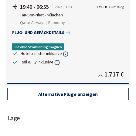
19:40
-
06:55
+1
2027-03-03
17:15 h
1
Umstieg
Tan-Son-Nhat
-
München
Qatar Airways | Economy
FLUG- UND GEPÄCKDETAILS
Flexible Stornierung möglich
Hoteltransfer inklusive
Rail & Fly inklusive
1.717 €
p.P.
Alternative Flüge anzeigen
Lage