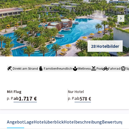
28 Hotelbilder
Direkt am Strand
Familienfreundlich
Wellness
Pool
Fahrrad
S
Mit Flug
Nur Hotel
1.717 €
578 €
ab
ab
p. P.
p. P.
Angebot
Lage
Hotelüberblick
Hotelbeschreibung
Bewertungen