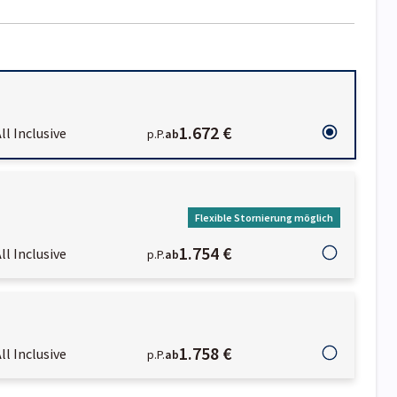
1.672 €
ll Inclusive
p.P.
ab
Flexible Stornierung möglich
1.754 €
ll Inclusive
p.P.
ab
1.758 €
ll Inclusive
p.P.
ab