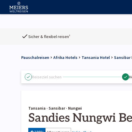
Sicher & flexibel reisen¹
Pauschalreisen
Afrika Hotels
Tansania Hotel
Sansibar 
Reiseziel suchen
H
Tansania · Sansibar · Nungwi
Sandies Nungwi B