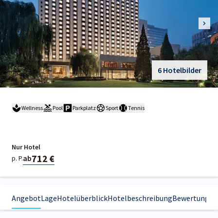
6 Hotelbilder
Wellness
Pool
Parkplatz
Sport
Tennis
Nur Hotel
712 €
ab
p. P.
Angebot
Lage
Hotelüberblick
Hotelbeschreibung
Bewertungen