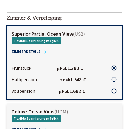
2000-
01-02
Zimmer & Verpflegung
Superior Partial Ocean View
(
US2
)
Flexible Stornierung möglich
ZIMMERDETAILS
1.390 €
Frühstück
p.P.
ab
1.548 €
Halbpension
p.P.
ab
1.692 €
Vollpension
p.P.
ab
Deluxe Ocean View
(
UDM
)
Flexible Stornierung möglich