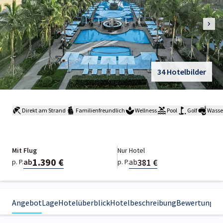
34 Hotelbilder
Direkt am Strand
Familienfreundlich
Wellness
Pool
Golf
Wasse
Mit Flug
Nur Hotel
1.390 €
381 €
ab
ab
p. P.
p. P.
Angebot
Lage
Hotelüberblick
Hotelbeschreibung
Bewertungen