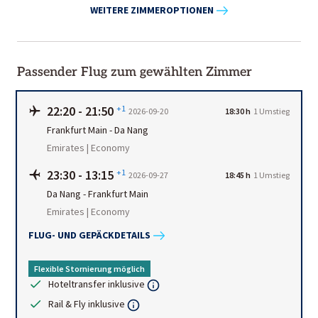
WEITERE ZIMMEROPTIONEN
Passender Flug zum gewählten Zimmer
22:20
-
21:50
+1
2026-09-20
18:30 h
1
Umstieg
Frankfurt Main
-
Da Nang
Emirates | Economy
23:30
-
13:15
+1
2026-09-27
18:45 h
1
Umstieg
Da Nang
-
Frankfurt Main
Emirates | Economy
FLUG- UND GEPÄCKDETAILS
Flexible Stornierung möglich
Hoteltransfer inklusive
Rail & Fly inklusive