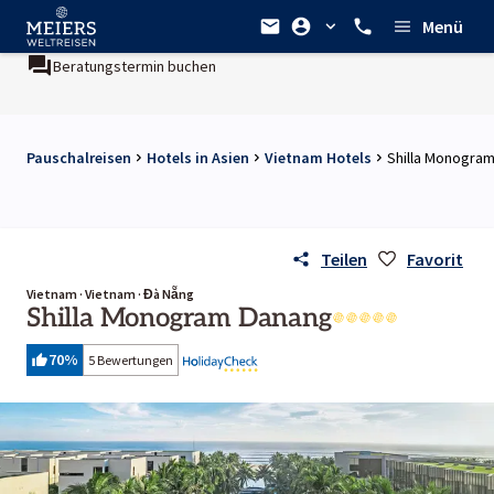
Menü
Beratungstermin buchen
Ein Unternehmen der
REWE Group
Pauschalreisen
Hotels in Asien
Vietnam Hotels
Shilla Monogra
Teilen
Favorit
Vietnam · Vietnam · Đà Nẵng
Shilla Monogram Danang
70
%
5 Bewertungen