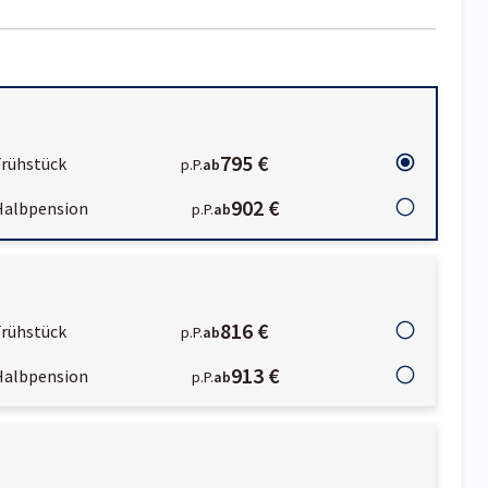
795 €
Frühstück
p.P.
ab
902 €
Halbpension
p.P.
ab
816 €
Frühstück
p.P.
ab
913 €
Halbpension
p.P.
ab