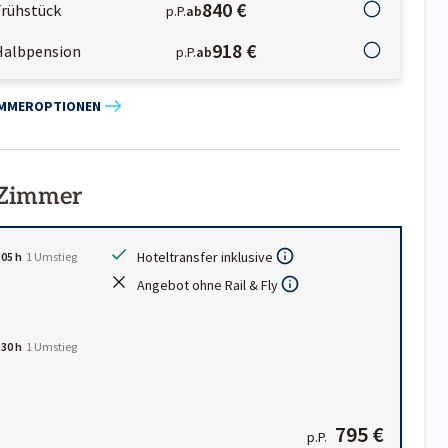
840 €
Frühstück
p.P.
ab
918 €
Halbpension
p.P.
ab
IMMEROPTIONEN
 Zimmer
Hoteltransfer inklusive
:05 h
1
Umstieg
Angebot ohne Rail & Fly
:30 h
1
Umstieg
795 €
p.P.