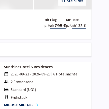
2 Hotelbilder
Mit Flug
Nur Hotel
795 €
133 €
ab
ab
p. P.
p. P.
Sunshine Hotel & Residences
2026-09-21 - 2026-09-28
|
6 Hotelnächte
2 Erwachsene
Standard (UG1)
Frühstück
ANGEBOTSDETAILS