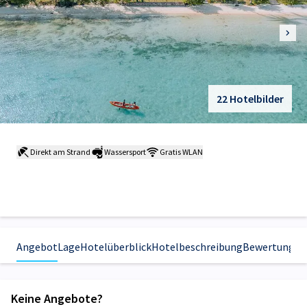
22 Hotelbilder
Direkt am Strand
Wassersport
Gratis WLAN
Angebot
Lage
Hotelüberblick
Hotelbeschreibung
Bewertungen
Keine Angebote?