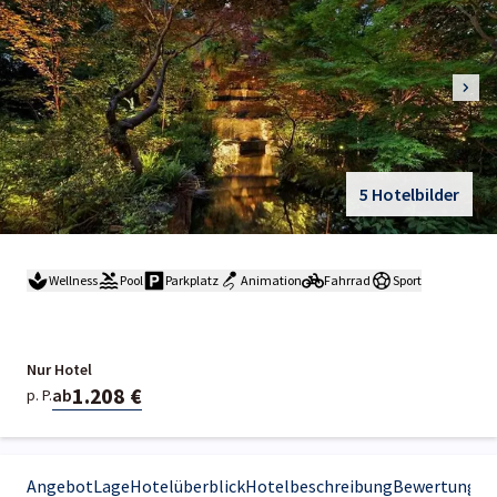
5 Hotelbilder
Wellness
Pool
Parkplatz
Animation
Fahrrad
Sport
Nur Hotel
1.208 €
ab
p. P.
Angebot
Lage
Hotelüberblick
Hotelbeschreibung
Bewertungen