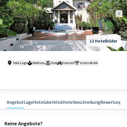
13 Hotelbilder
Tolle Lage
Wellness
Pool
Fahrrad
Gratis WLAN
Angebot
Lage
Hotelüberblick
Hotelbeschreibung
Bewertungen
Keine Angebote?