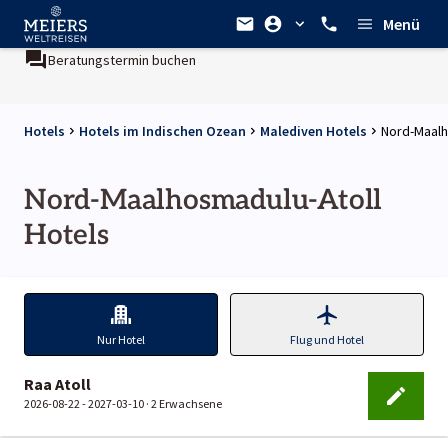
Menü
Beratungstermin buchen
Hotels
Hotels im Indischen Ozean
Malediven Hotels
Nord-Maalh
Nord-Maalhosmadulu-Atoll
Hotels
Nur Hotel
Flug und Hotel
Raa Atoll
2026-08-22 - 2027-03-10 ·
2 Erwachsene