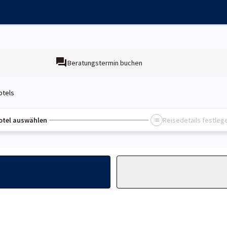
Beratungstermin buchen
otels
otel auswählen
Reisedetails festleg