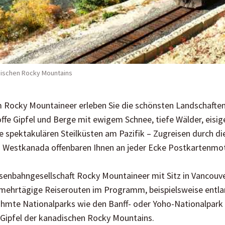
dischen Rocky Mountains
m Rocky Mountaineer erleben Sie die schönsten Landschafte
ffe Gipfel und Berge mit ewigem Schnee, tiefe Wälder, eisig
e spektakulären Steilküsten am Pazifik – Zugreisen durch die
n Westkanada offenbaren Ihnen an jeder Ecke Postkartenmotiv
senbahngesellschaft Rocky Mountaineer mit Sitz in Vancouve
 mehrtägige Reiserouten im Programm, beispielsweise entla
ühmte Nationalparks wie den Banff- oder Yoho-Nationalpar
Gipfel der kanadischen Rocky Mountains.