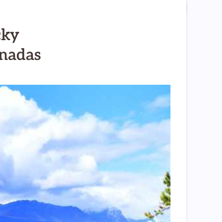
cky
anadas