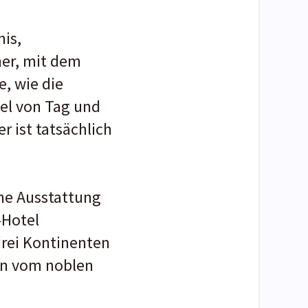
is,
her, mit dem
e, wie die
sel von Tag und
r ist tatsächlich
che Ausstattung
-Hotel
drei Kontinenten
en vom noblen