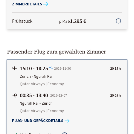
ZIMMERDETAILS
1.295 €
Frühstück
p.P.
ab
Passender Flug zum gewählten Zimmer
15:10
-
18:25
+1
2026-11-30
20:15 h
Zürich
-
Ngurah Rai
Qatar Airways | Economy
00:35
-
13:40
2026-12-07
20:05 h
Ngurah Rai
-
Zürich
Qatar Airways | Economy
FLUG- UND GEPÄCKDETAILS