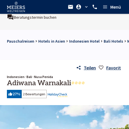
Menü
Beratungstermin buchen
Pauschalreisen
Hotels in Asien
Indonesien Hotel
Bali Hotels
Teilen
Favorit
Indonesien · Bali · Nusa Penida
Adiwana Warnakali
27
%
2 Bewertungen