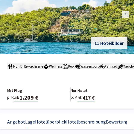
11 Hotelbilder
Nur für Erwachsene
Wellness
Pool
Wassersport
Fahrrad
Tauch
Mit Flug
Nur Hotel
1.209 €
417 €
ab
ab
p. P.
p. P.
Angebot
Lage
Hotelüberblick
Hotelbeschreibung
Bewertungen