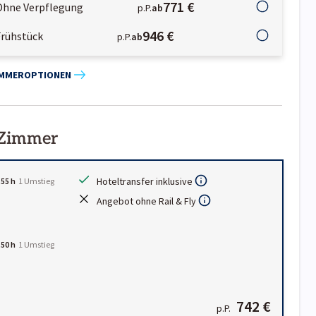
771 €
Ohne Verpflegung
p.P.
ab
946 €
Frühstück
p.P.
ab
IMMEROPTIONEN
 Zimmer
Hoteltransfer inklusive
:55 h
1
Umstieg
Angebot ohne Rail & Fly
:50 h
1
Umstieg
742 €
p.P.