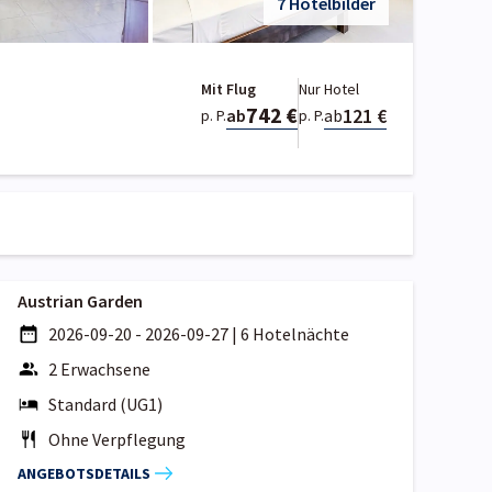
7 Hotelbilder
Mit Flug
Nur Hotel
742 €
121 €
ab
ab
p. P.
p. P.
Austrian Garden
2026-09-20 - 2026-09-27
|
6 Hotelnächte
2 Erwachsene
Standard (UG1)
Ohne Verpflegung
ANGEBOTSDETAILS