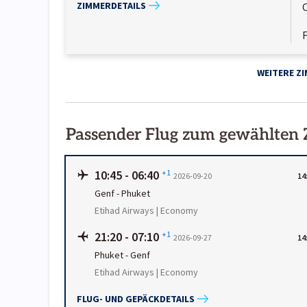
ZIMMERDETAILS
WEITERE Z
Passender Flug zum gewählten
10:45
-
06:40
+1
2026-09-20
14
Genf
-
Phuket
Etihad Airways | Economy
21:20
-
07:10
+1
2026-09-27
14
Phuket
-
Genf
Etihad Airways | Economy
FLUG- UND GEPÄCKDETAILS