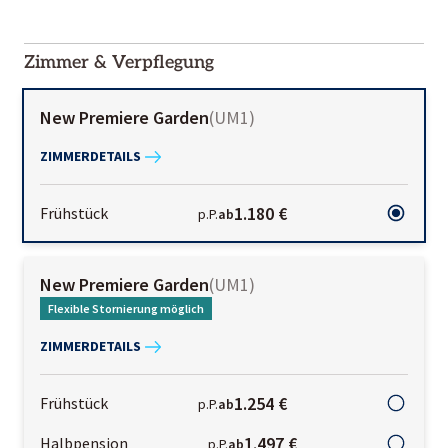
2000-
01-02
Zimmer & Verpflegung
New Premiere Garden
(
UM1
)
ZIMMERDETAILS
1.180 €
Frühstück
p.P.
ab
New Premiere Garden
(
UM1
)
Flexible Stornierung möglich
ZIMMERDETAILS
1.254 €
Frühstück
p.P.
ab
1.497 €
Halbpension
p.P.
ab