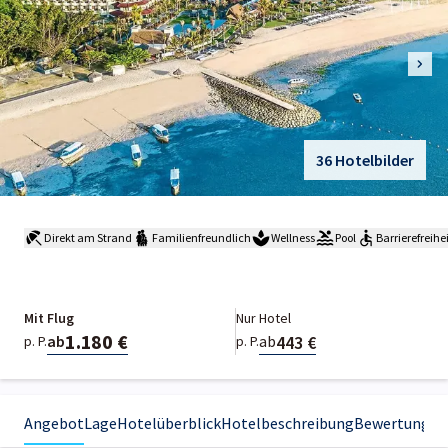
36 Hotelbilder
Direkt am Strand
Familienfreundlich
Wellness
Pool
Barrierefreihe
Mit Flug
Nur Hotel
1.180 €
443 €
ab
ab
p. P.
p. P.
Angebot
Lage
Hotelüberblick
Hotelbeschreibung
Bewertungen