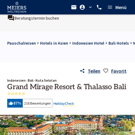
Menü
Beratungstermin buchen
Ein Unternehmen der
REWE Group
Pauschalreisen
Hotels in Asien
Indonesien Hotel
Bali Hotels
Teilen
Favorit
Indonesien · Bali · Kuta Selatan
Grand Mirage Resort & Thalasso Bali
87
%
216 Bewertungen