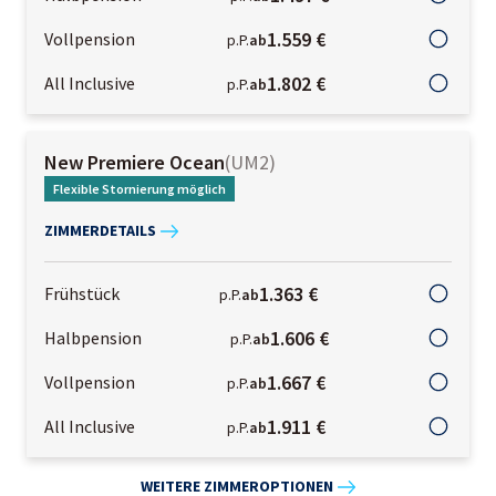
1.559 €
Vollpension
p.P.
ab
1.802 €
All Inclusive
p.P.
ab
New Premiere Ocean
(
UM2
)
Flexible Stornierung möglich
ZIMMERDETAILS
1.363 €
Frühstück
p.P.
ab
1.606 €
Halbpension
p.P.
ab
1.667 €
Vollpension
p.P.
ab
1.911 €
All Inclusive
p.P.
ab
WEITERE ZIMMEROPTIONEN