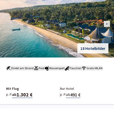
18 Hotelbilder
Direkt am Strand
Pool
Wassersport
Tauchen
Gratis WLAN
Mit Flug
Nur Hotel
1.302 €
491 €
ab
ab
p. P.
p. P.