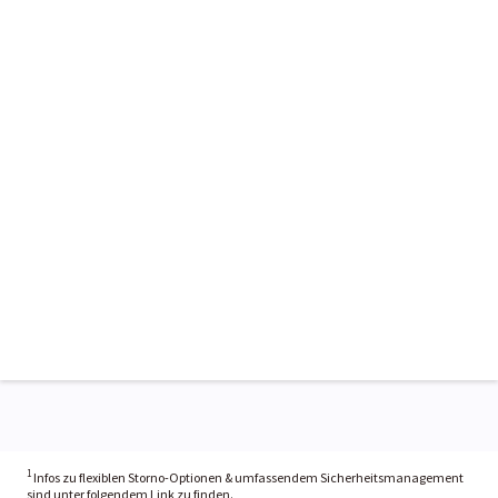
1
Infos zu flexiblen Storno-Optionen & umfassendem Sicherheitsmanagement
sind unter folgendem Link zu finden.