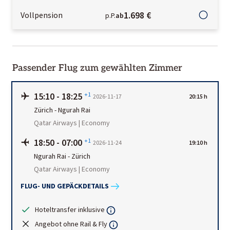
1.698 €
Vollpension
p.P.
ab
Passender Flug zum gewählten Zimmer
15:10
-
18:25
+1
2026-11-17
20:15 h
Zürich
-
Ngurah Rai
Qatar Airways | Economy
18:50
-
07:00
+1
2026-11-24
19:10 h
Ngurah Rai
-
Zürich
Qatar Airways | Economy
FLUG- UND GEPÄCKDETAILS
Hoteltransfer inklusive
Angebot ohne Rail & Fly